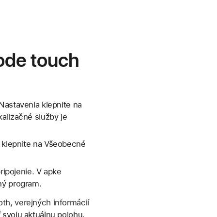
Pode touch
Nastavenia klepnite na
alizačné služby je
a klepnite na Všeobecné
ripojenie. V apke
ný program.
th, verejných informácií
 svoju aktuálnu polohu,