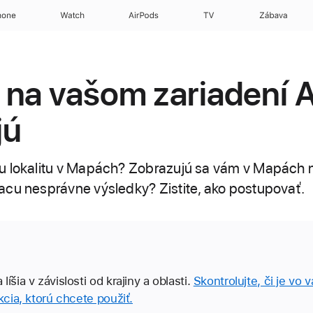
hone
Watch
AirPods
TV
Zábava
na vašom zariadení 
jú
u lokalitu v Mapách? Zobrazujú sa vám v Mapách n
acu nesprávne výsledky? Zistite, ako postupovať.
íšia v závislosti od krajiny a oblasti.
Skontrolujte, či je vo v
nkcia, ktorú chcete použiť.