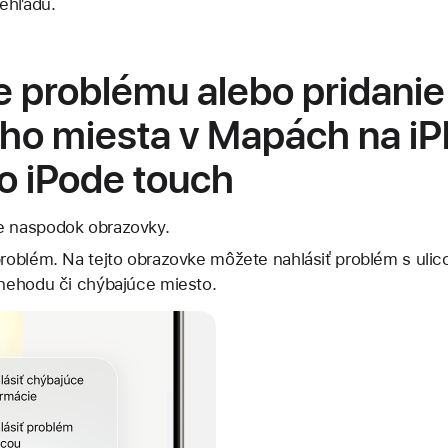
rehľadu.
e problému alebo pridanie
ho miesta v Mapách na iP
o iPode touch
e naspodok obrazovky.
problém. Na tejto obrazovke môžete nahlásiť problém s uli
 nehodu či chýbajúce miesto.