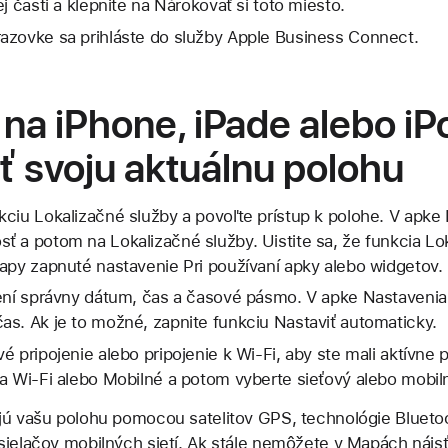
j časti a klepnite na Nárokovať si toto miesto.
azovke sa prihláste do služby Apple Business Connect.
na iPhone, iPade alebo i
iť svoju aktuálnu polohu
ciu Lokalizačné služby a povoľte prístup k polohe. V apke 
 a potom na Lokalizačné služby. Uistite sa, že funkcia Lok
apy zapnuté nastavenie Pri používaní apky alebo widgetov.
dení správny dátum, čas a časové pásmo. V apke Nastaveni
s. Ak je to možné, zapnite funkciu Nastaviť automaticky.
 pripojenie alebo pripojenie k Wi-Fi, aby ste mali aktívne p
na Wi-Fi alebo Mobilné a potom vyberte sieťový alebo mobil
jú vašu polohu pomocou satelitov GPS, technológie Bluetoo
sielačov mobilných sietí. Ak stále nemôžete v Mapách nájsť