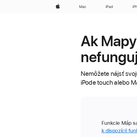
Apple
Mac
iPad
iP
Ak Mapy 
nefungu
Nemôžete nájsť svoj
iPode touch alebo M
Funkcie Máp sa l
k dispozícii fu