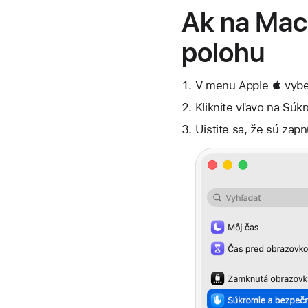
Ak na Mac
polohu
V menu Apple  vybe
Kliknite vľavo na Súk
Uistite sa, že sú zap