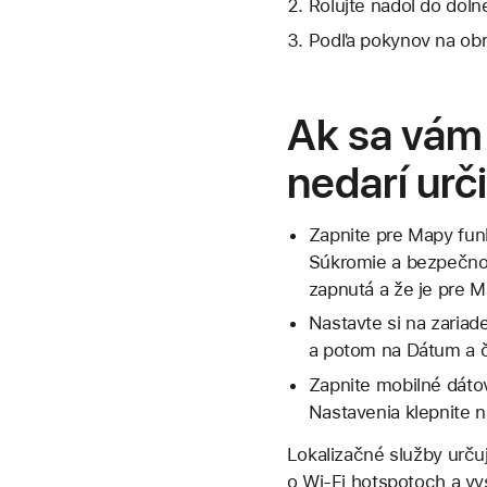
Rolujte nadol do dolne
Podľa pokynov na obr
Ak sa vám 
nedarí urč
Zapnite pre Mapy funk
Súkromie a bezpečnosť
zapnutá a že je pre M
Nastavte si na zaria
a potom na Dátum a ča
Zapnite mobilné dátové
Nastavenia klepnite 
Lokalizačné služby urču
o Wi-Fi hotspotoch a vy