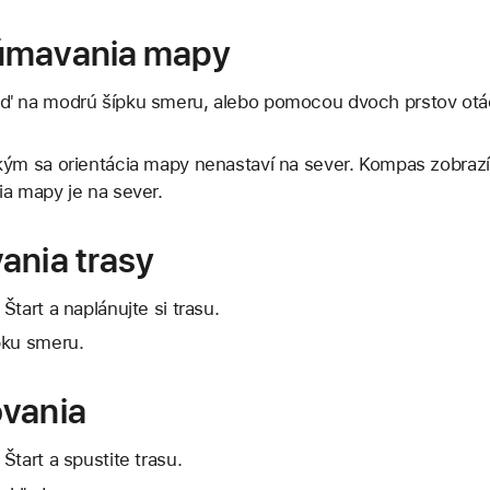
úmavania mapy
ď na modrú šípku smeru, alebo pomocou dvoch prstov otá
kým sa orientácia mapy nenastaví na sever. Kompas zobrazí
ia mapy je na sever.
ania trasy
tart a naplánujte si trasu.
pku smeru.
ovania
Štart a spustite trasu.