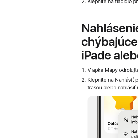
Klepnite na tlačidlo p
Nahláseni
chýbajúce
iPade aleb
V apke Mapy odrolujt
Klepnite na Nahlásiť 
trasou alebo nahlásiť