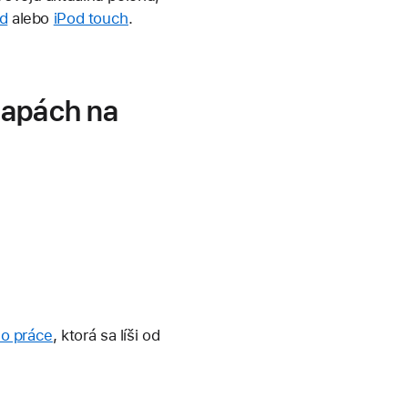
ad
alebo
iPod touch
.
Mapách na
do práce
, ktorá sa líši od