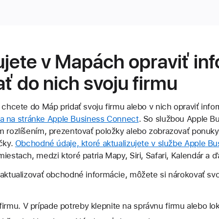
jete v Mapách opraviť in
ať do nich svoju firmu
 chcete do Máp pridať svoju firmu alebo v nich opraviť inf
 sa na stránke Apple Business Connect
. So službou Apple 
m rozlíšením, prezentovať položky alebo zobrazovať ponuky 
ačky.
Obchodné údaje, ktoré aktualizujete v službe Apple B
iestach, medzi ktoré patria Mapy, Siri, Safari, Kalendár a ďa
 aktualizovať obchodné informácie, môžete si nárokovať svoj
irmu. V prípade potreby klepnite na správnu firmu alebo loka