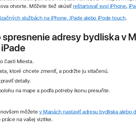
ova otvorte. Môžete tiež skúsiť
reštartovať svoj iPhone
,
iP
izačných službách na iPhone, iPade alebo iPode touch
.
 spresnenie adresy bydliska v 
 iPade
o časti Miesta.
sta, ktoré chcete zmeniť, a podržte ju stlačenú.
raviť detaily.
 polohu na mape a podľa potreby ikonu presuňte.
o novšom môžete
v Mapách nastaviť adresu bydliska alebo 
 práce na vašej vizitke.