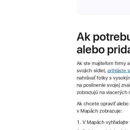
Ak potrebu
alebo prid
Ak ste majiteľom firmy a
svojich sídiel,
prihláste
nahrávať fotky s vysoký
na posilnenie svojej zn
zobrazujú na viacerých m
Ak chcete opraviť alebo
v Mapách zobrazuje:
V Mapách vyhľadajte f