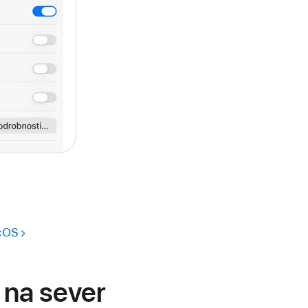
acOS
 na sever