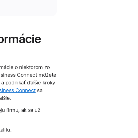
formácie
ormácie o niektorom zo
Business Connect môžete
a podnikať ďalšie kroky
usiness Connect
sa
lšie.
u firmu, ak sa už
litu.