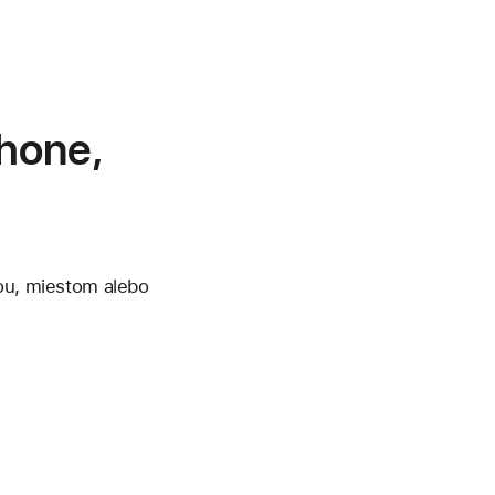
hone,
cou, miestom alebo