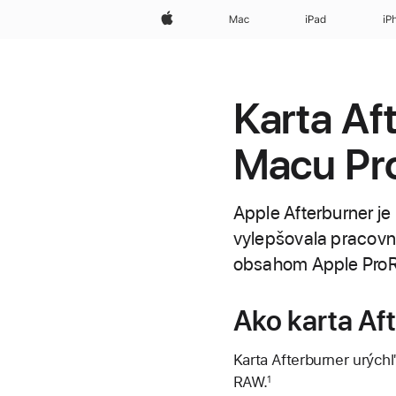
Apple
Mac
iPad
iP
Karta Af
Macu Pr
Apple Afterburner je
vylepšovala pracovné
obsahom Apple ProR
Ako karta Af
Karta Afterburner urých
RAW.
1