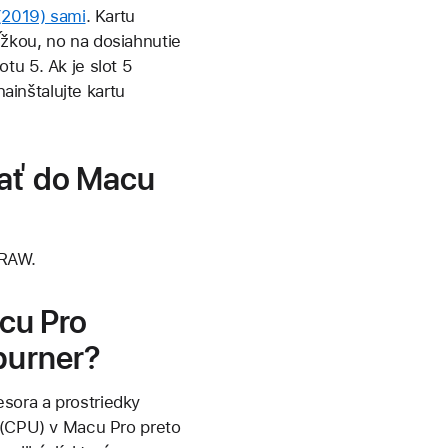
 (2019) sami
. Kartu
ĺžkou, no na dosiahnutie
tu 5. Ak je slot 5
nainštalujte kartu
vať do Macu
 RAW.
cu Pro
rburner?
sora a prostriedky
a (CPU) v Macu Pro preto