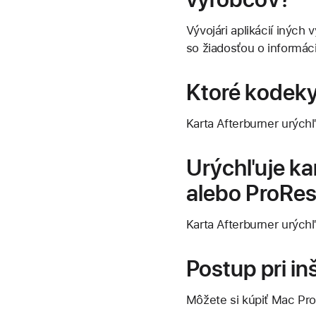
Vývojári aplikácií iných
so žiadosťou o informác
Ktoré kodeky
Karta Afterburner urých
Urýchľuje ka
alebo ProRe
Karta Afterburner urýc
Postup pri in
Môžete si kúpiť Mac Pro