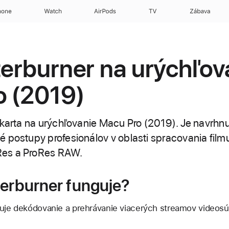
hone
Watch
AirPods
TV
Zábava
terburner na urýchľov
o (2019)
 karta na urýchľovanie Macu Pro (2019). Je navrhnu
 postupy profesionálov v oblasti spracovania filmu 
es a ProRes RAW.
terburner funguje?
ľuje dekódovanie a prehrávanie viacerých streamov videos