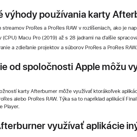
é výhody používania karty Afte
h streamov ProRes a ProRes RAW v rozlíšeniach, ako je napr
 (CPU) Macu Pro (2019) až s 28 jadrami na ďalšie spracova
vanie a zdieľanie projektov a súborov ProRes a ProRes RAW
cie od spoločnosti Apple môžu v
žností karty Afterburner môže využívať ktorákoľvek aplikác
oRes alebo ProRes RAW. Týka sa to napríklad aplikácií Final
 Player.
fterburner využívať aplikácie in