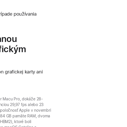
rípade používania
vanou
afickým
 grafickej karty ani
dier Macu Pro, dokáže 28-
nciou 29,97 fps alebo 23
spoločnosť Apple v novembri
 384 GB pamäte RAM, dvoma
HBM2), ktoré boli