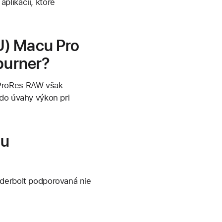
plikácií, ktoré
U) Macu Pro
rburner?
 ProRes RAW však
 do úvahy výkon pri
tu
nderbolt podporovaná nie