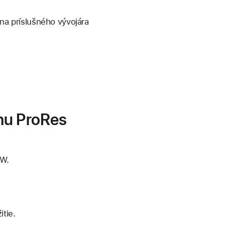
 na príslušného vývojára
hu ProRes
AW.
tie.