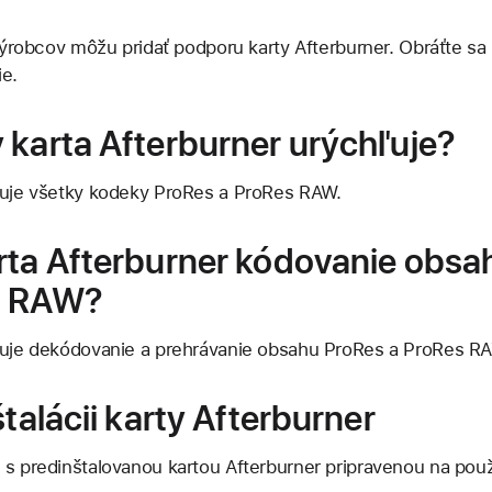
 výrobcov môžu pridať podporu karty Afterburner. Obráťte sa
ie.
 karta Afterburner urýchľuje?
ľuje všetky kodeky ProRes a ProRes RAW.
rta Afterburner kódovanie obsa
s RAW?
hľuje dekódovanie a prehrávanie obsahu ProRes a ProRes R
štalácii karty Afterburner
 s predinštalovanou kartou Afterburner pripravenou na použi