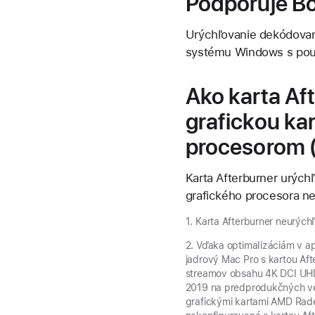
Podporuje Bo
Urýchľovanie dekódovani
systému Windows s použi
Ako karta Af
grafickou ka
procesorom 
Karta Afterburner urých
grafického procesora nem
1. Karta Afterburner neurých
2. Vďaka optimalizáciám v apl
jadrový Mac Pro s kartou Af
streamov obsahu 4K DCI UHD 
2019 na predprodukčných v
grafickými kartami AMD Radeo