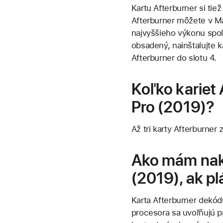
Kartu Afterburner si ti
Afterburner môžete v Ma
najvyššieho výkonu spolo
obsadený, nainštalujte ka
Afterburner do slotu 4.
Koľko kariet
Pro (2019)?
Až tri karty Afterburner
Ako mám nak
(2019), ak p
Karta Afterburner dekód
procesora sa uvoľňujú p