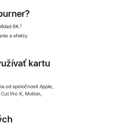
rburner?
íklad 8K.
2
nie a efekty.
.
yužívať kartu
ia od spoločnosti Apple,
 Cut Pro X, Motion,
ých