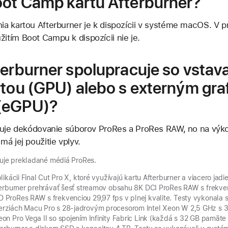
ot Camp kartu Afterburner?
a kartou Afterburner je k dispozícii v systéme macOS. V p
tím Boot Campu k dispozícii nie je.
terburner spolupracuje so vsta
rtou (GPU) alebo s externým gr
(eGPU)?
ľuje dekódovanie súborov ProRes a ProRes RAW, no na výkon
á jej použitie vplyv.
ľuje prekladané médiá ProRes.
ikácii Final Cut Pro X, ktoré využívajú kartu Afterburner a viacero ja
terburner prehrávať šesť streamov obsahu 8K DCI ProRes RAW s frekve
ProRes RAW s frekvenciou 29,97 fps v plnej kvalite. Testy vykonala 
erziách Macu Pro s 28-jadrovým procesorom Intel Xeon W 2,5 GHz s
n Pro Vega II so spojením Infinity Fabric Link (každá s 32 GB pamäte 