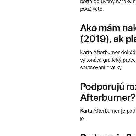
berte do úvahy nároky n
používate.
Ako mám nako
(2019), ak p
Karta Afterburner dekó
vykonáva grafický proce
spracovaní grafiky.
Podporujú ro
Afterburner?
Karta Afterburner je po
je.