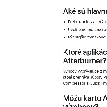
Aké sú hlavn
Prehrávanie viacerýc
Uvoľnenie procesorov
Rýchlejšie transkódo
Ktoré apliká
Afterburner?
Výhody vyplývajúce z mo
ktorá prehráva súbory Pr
Compressor a QuickTime
Môžu kartu A
výrobcov?