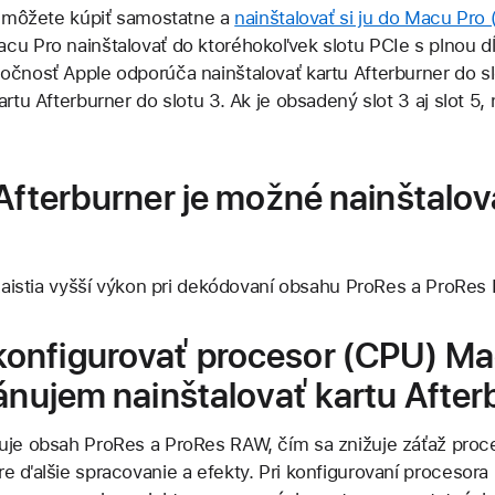
ež môžete kúpiť samostatne a
nainštalovať si ju do Macu Pro
cu Pro nainštalovať do ktoréhokoľvek slotu PCIe s plnou d
čnosť Apple odporúča nainštalovať kartu Afterburner do slo
rtu Afterburner do slotu 3. Ak je obsadený slot 3 aj slot 5, 
 Afterburner je možné nainštalo
 zaistia vyšší výkon pri dekódovaní obsahu ProRes a ProRes
onfigurovať procesor (CPU) Ma
lánujem nainštalovať kartu Afte
uje obsah ProRes a ProRes RAW, čím sa znižuje záťaž proce
re ďalšie spracovanie a efekty. Pri konfigurovaní procesor