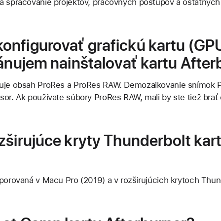
a spracovanie projektov, pracovných postupov a ostatných a
nfigurovať grafickú kartu (GP
lánujem nainštalovať kartu Afte
duje obsah ProRes a ProRes RAW. Demozaikovanie snímok
sor. Ak používate súbory ProRes RAW, mali by ste tiež brať
zširujúce kryty Thunderbolt kar
dporovaná v Macu Pro (2019) a v rozširujúcich krytoch Thu