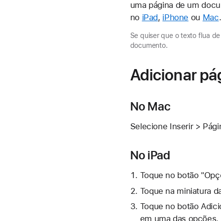
uma página de um docum
no
iPad
,
iPhone
ou
Mac
Se quiser que o texto flua d
documento.
Adicionar pá
No Mac
Selecione Inserir > Pági
No iPad
Toque no
botão "Opç
Toque na miniatura d
Toque no botão Adicio
em uma das opções.