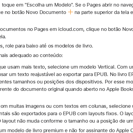
, toque em "Escolha um Modelo". Se o Pages abrir no nav
ue no
botão Novo Documento
na parte superior da tela
ocumentos no Pages em icloud.com, clique no
botão Nov
la.
, role para baixo até os modelos de livro.
mais adequado ao conteúdo:
que usam mais texto, selecione um modelo Vertical. Com u
usar um texto reajustável ao exportar para EPUB. No livro 
rentes tamanhos ou posições dos dispositivos. Por esse moti
erente do documento original quando aberto no Apple Book
 com muitas imagens ou com textos em colunas, selecione 
tais são exportados para o EPUB com layouts fixos. O layo
 layout não muda conforme o tamanho ou a posição de um 
um modelo de livro premium e não for assinante do Apple C