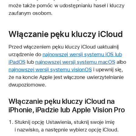
może także pomóc w udostępnianiu haseł i kluczy
zaufanym osobom.
Włączanie pęku kluczy iCloud
Przed włączeniem pęku kluczy iCloud uaktualnij
urządzenie do
najnowszej wersji systemu iOS lub
iPadOS
lub
najnowszej wersji systemu macOS
albo
najnowszej wersji systemu visionOS
i upewnij się,
że na koncie Apple jest włączone uwierzytelnianie
dwupoziomowe.
Włączanie pęku kluczy iCloud na
iPhonie, iPadzie lub Apple Vision Pro
Stuknij opcję Ustawienia, stuknij swoje imię
i nazwisko, a następnie wybierz opcję iCloud.