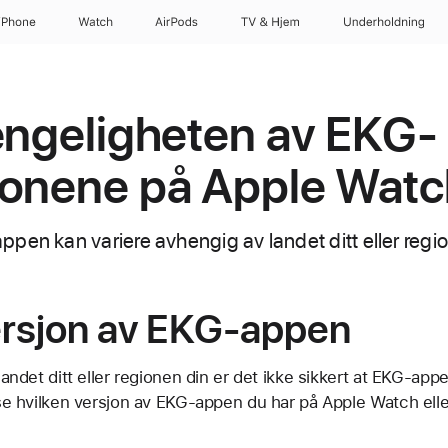
iPhone
Watch
AirPods
TV og Hjem
Underholdning
engeligheten av EKG-
jonene på Apple Watc
pen kan variere avhengig av landet ditt eller regio
versjon av EKG-appen
 landet ditt eller regionen din er det ikke sikkert at EKG-appen
u se hvilken versjon av EKG-appen du har på Apple Watch ell