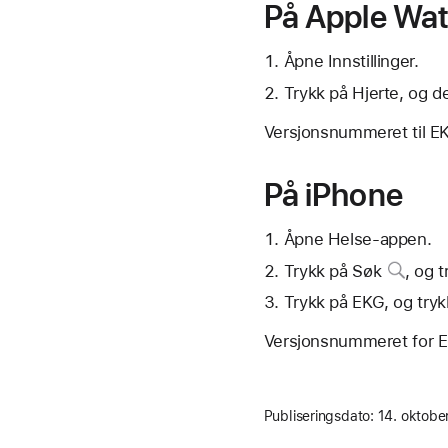
På Apple Wa
Åpne Innstillinger.
Trykk på Hjerte, og d
Versjonsnummeret til E
På iPhone
Åpne Helse-appen.
Trykk på
Søk
, og t
Trykk på EKG, og tryk
Versjonsnummeret for E
Publiseringsdato:
14. oktobe