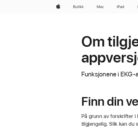
Apple
Butikk
Mac
iPad
Om tilgj
appvers
Funksjonene i EKG-ap
Finn din 
På grunn av forskrifter i
tilgjengelig. Slik kan d