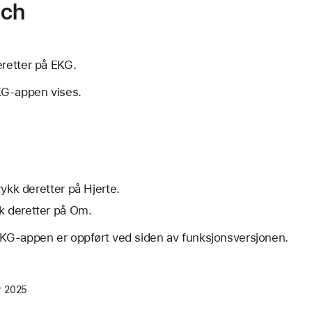
tch
eretter på EKG.
KG-appen vises.
rykk deretter på Hjerte.
k deretter på Om.
KG-appen er oppført ved siden av funksjonsversjonen.
r 2025