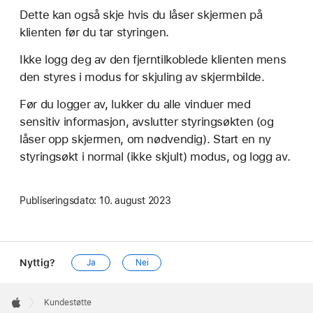
Dette kan også skje hvis du låser skjermen på
klienten før du tar styringen.
Ikke logg deg av den fjerntilkoblede klienten mens
den styres i modus for skjuling av skjermbilde.
Før du logger av, lukker du alle vinduer med
sensitiv informasjon, avslutter styringsøkten (og
låser opp skjermen, om nødvendig). Start en ny
styringsøkt i normal (ikke skjult) modus, og logg av.
Publiseringsdato:
10. august 2023
Nyttig?
Ja
Nei
Apple
Footer

Kundestøtte