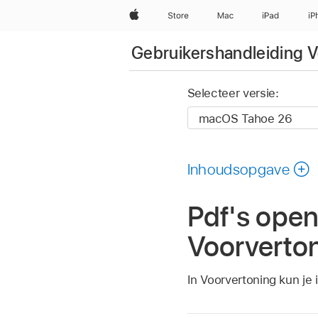
Apple
Store
Mac
iPad
iP
Gebruikershandleiding V
Selecteer versie:
Inhoudsopgave
Pdf's open
Voorverto
In Voorvertoning kun je 