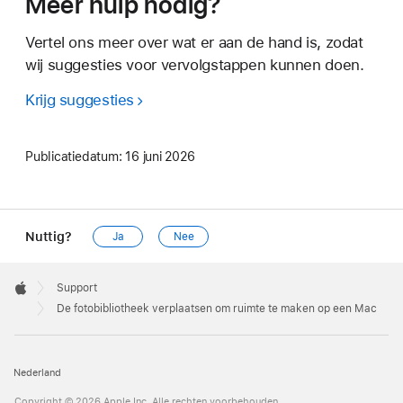
Meer hulp nodig?
Vertel ons meer over wat er aan de hand is, zodat
wij suggesties voor vervolgstappen kunnen doen.
Krijg suggesties
Publicatiedatum:
16 juni 2026
Nuttig?
Ja
Nee
Apple
Footer

Support
Apple
De fotobibliotheek verplaatsen om ruimte te maken op een Mac
Nederland
Copyright © 2026 Apple Inc. Alle rechten voorbehouden.