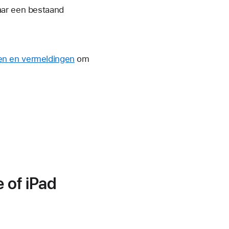
aar een bestaand
en en vermeldingen
om
e of iPad