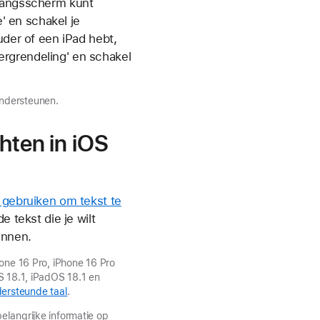
egangsscherm kunt
e' en schakel je
uder of een iPad hebt,
vergrendeling' en schakel
ondersteunen.
chten in iOS
p gebruiken om tekst te
 tekst die je wilt
innen.
hone 16 Pro, iPhone 16 Pro
S 18.1, iPadOS 18.1 en
ersteunde taal
.
elangrijke informatie op