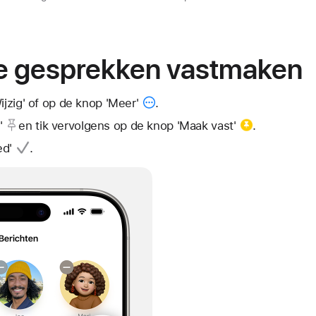
ke gesprekken vastmaken
ijzig' of op de
knop 'Meer'
.
'
en tik vervolgens op de
knop 'Maak vast'
.
ed'
.