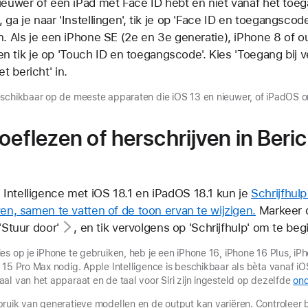
nieuwer of een iPad met Face ID hebt en niet vanaf het to
ga je naar 'Instellingen', tik je op 'Face ID en toegangscod
n. Als je een iPhone SE (2e en 3e generatie), iPhone 8 of o
, en tik je op 'Touch ID en toegangscode'. Kies 'Toegang bij 
 bericht' in.
eschikbaar op de meeste apparaten die iOS 13 en nieuwer, of iPadOS 
oeflezen of herschrijven in Beri
Intelligence met iOS 18.1 en iPadOS 18.1 kun je
Schrijfhul
ven, samen te vatten of de toon ervan te wijzigen.
Markeer de
'Stuur door'
, en tik vervolgens op 'Schrijfhulp' om te beg
es op je iPhone te gebruiken, heb je een iPhone 16, iPhone 16 Plus, iP
 15 Pro Max nodig. Apple Intelligence is beschikbaar als bèta vanaf iO
al van het apparaat en de taal voor Siri zijn ingesteld op dezelfde
ond
ruik van generatieve modellen en de output kan variëren. Controleer b