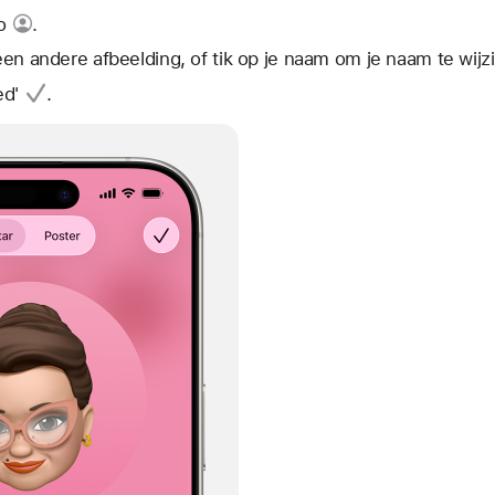
o
.
 een andere afbeelding, of tik op je naam om je naam te wijz
ed'
.