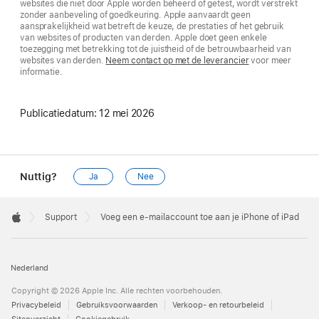
websites die niet door Apple worden beheerd of getest, wordt verstrekt
zonder aanbeveling of goedkeuring. Apple aanvaardt geen
aansprakelijkheid wat betreft de keuze, de prestaties of het gebruik
van websites of producten van derden. Apple doet geen enkele
toezegging met betrekking tot de juistheid of de betrouwbaarheid van
websites van derden.
Neem contact op met de leverancier
voor meer
informatie.
Publicatiedatum:
12 mei 2026
Nuttig?
Ja
Nee
Apple
Footer

Support
Voeg een e-mailaccount toe aan je iPhone of iPad
Apple
Nederland
Copyright © 2026 Apple Inc. Alle rechten voorbehouden.
Privacybeleid
Gebruiksvoorwaarden
Verkoop- en retourbeleid