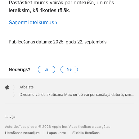
Pastāstiet mums vairāk par notikušo, un mēs
ieteiksim, kā rīkoties tālāk.
Saņemt ieteikumus
Publicēšanas datums:
2025. gada 22. septembris
Noderīgs?
Jā
Nē
Apple
Footer

Atbalsts
Apple
Dziesmu vārdu skatīšana Mac ierīcē vai personālajā datorā, izmantojot lietotni Apple Music
Latvija
Autortiesības pieder © 2026 Apple Inc. Visas tiesības aizsargātas.
Lietošanas nosacījumi
Lapas karte
Sīkfailu lietošana