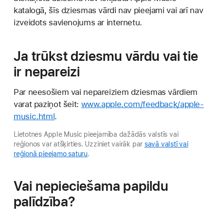
katalogā, šīs dziesmas vārdi nav pieejami vai arī nav
izveidots savienojums ar internetu.
Ja trūkst dziesmu vārdu vai tie
ir nepareizi
Par neesošiem vai nepareiziem dziesmas vārdiem
varat paziņot šeit:
www.apple.com/feedback/apple-
music.html
.
Lietotnes Apple Music pieejamība dažādās valstīs vai
reģionos var atšķirties. Uzziniet vairāk par
savā valstī vai
reģionā pieejamo saturu
.
Vai nepieciešama papildu
palīdzība?