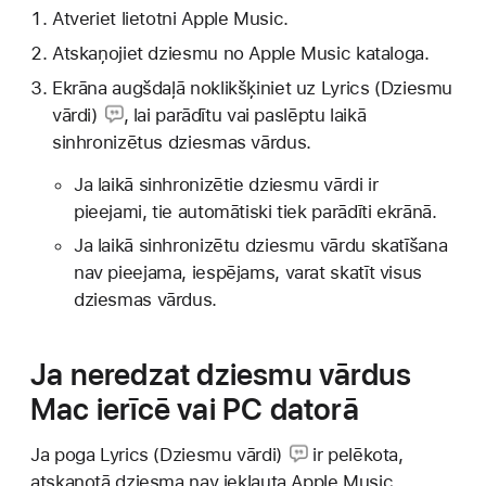
Atveriet lietotni Apple Music.
Atskaņojiet dziesmu no Apple Music kataloga.
Ekrāna augšdaļā noklikšķiniet uz
Lyrics (Dziesmu
vārdi)
, lai parādītu vai paslēptu laikā
sinhronizētus dziesmas vārdus.
Ja laikā sinhronizētie dziesmu vārdi ir
pieejami, tie automātiski tiek parādīti ekrānā.
Ja laikā sinhronizētu dziesmu vārdu skatīšana
nav pieejama, iespējams, varat skatīt visus
dziesmas vārdus.
Ja neredzat dziesmu vārdus
Mac ierīcē vai PC datorā
Ja
poga Lyrics (Dziesmu vārdi)
ir pelēkota,
atskaņotā dziesma nav iekļauta Apple Music