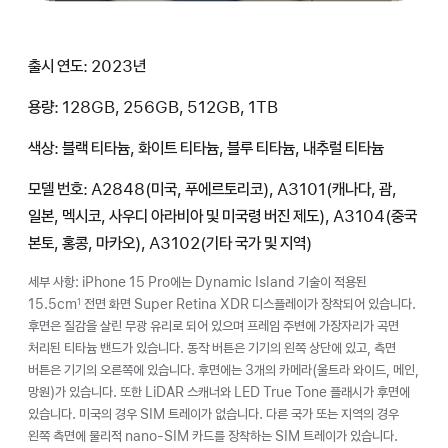
출시 연도: 2023년
용량: 128GB, 256GB, 512GB, 1TB
색상: 블랙 티타늄, 화이트 티타늄, 블루 티타늄, 내추럴 티타늄
모델 번호: A2848(미국, 푸에르토리코), A3101(캐나다, 괌,
일본, 멕시코, 사우디 아라비아 및 미국령 버진 제도), A3104(중국
본토, 홍콩, 마카오), A3102(기타 국가 및 지역)
세부 사항: iPhone 15 Pro에는 Dynamic Island 기술이 적용된
15.5cm
전면 화면 Super Retina XDR 디스플레이가 장착되어 있습니다.
1
후면은 질감을 살린 무광 유리로 되어 있으며 프레임 주변에 가장자리가 곡면
처리된 티타늄 밴드가 있습니다. 동작 버튼은 기기의 왼쪽 상단에 있고, 측면
버튼은 기기의 오른쪽에 있습니다. 후면에는 3개의 카메라(울트라 와이드, 메인,
망원)가 있습니다. 또한 LiDAR 스캐너와 LED True Tone 플래시가 후면에
있습니다. 미국의 경우 SIM 트레이가 없습니다. 다른 국가 또는 지역의 경우
왼쪽 측면에 물리적 nano-SIM 카드를 장착하는 SIM 트레이가 있습니다.