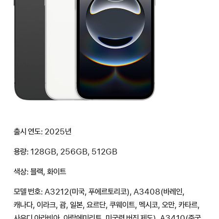
출시 연도: 2025년
용량: 128GB, 256GB, 512GB
색상: 블랙, 화이트
모델 번호: A3212(미국, 푸에르토리코), A3408(바레인,
캐나다, 이라크, 괌, 일본, 요르단, 쿠웨이트, 멕시코, 오만, 카타르,
사우디 아라비아, 아랍에미리트, 미국령 버진 제도), A3410(중국