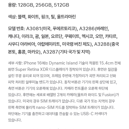
용량: 128GB, 256GB, 512GB
색상: 블랙, 화이트, 핑크, 틸, 울트라마린
모델 번호: A3081(미국, 푸에르토리코), A3286(바레인,
캐나다, 이라크, 괌, 일본, 요르단, 쿠웨이트, 멕시코, 오만, 카타르,
사우디 아라비아, 아랍에미리트, 미국령 버진 제도), A3288(중국
본토, 홍콩, 마카오), A3287(기타 국가 및 지역)
세부 사항: iPhone 16에는 Dynamic Island 기술이 적용된 15.4cm 전체
화면 Super Retina XDR 디스플레이가 장착되어 있습니다. 후면은 질감을
살린 무광 유리로 되어 있으며, 프레임 주변에 가장자리가 곡면 처리되고 산화
피막 처리된 알루미늄 밴드가 있습니다. 동작 버튼은 기기의 왼쪽 상단에 있고,
측면 버튼은 기기의 오른쪽에 있습니다. 카메라 컨트롤은 오른쪽 하단에
있습니다. 후면에는 세로로 배열된 2개의 카메라(울트라 와이드 및 Fusion)가
있습니다. 미국의 경우 SIM 트레이가 없습니다. 다른 국가 또는 지역의 경우
왼쪽 측면에 물리적 nano-SIM 카드를 장착하는 SIM 트레이가 있습니다.
하단에는 기기를 충전하고 데이터를 전송할 수 있는 USB-C 커넥터가
있습니다.