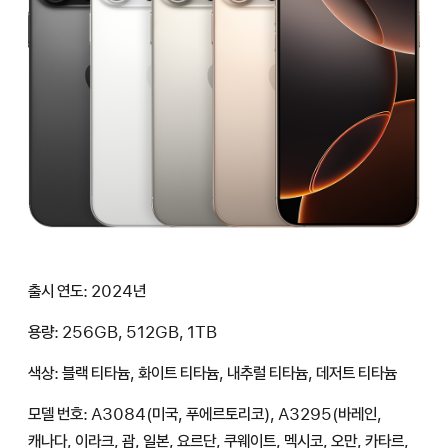
출시 연도: 2024년
용량: 256GB, 512GB, 1TB
색상: 블랙 티타늄, 화이트 티타늄, 내추럴 티타늄, 데저트 티타늄
모델 번호: A3084(미국, 푸에르토리코), A3295(바레인,
캐나다, 이라크, 괌, 일본, 요르단, 쿠웨이트, 멕시코, 오만, 카타르,