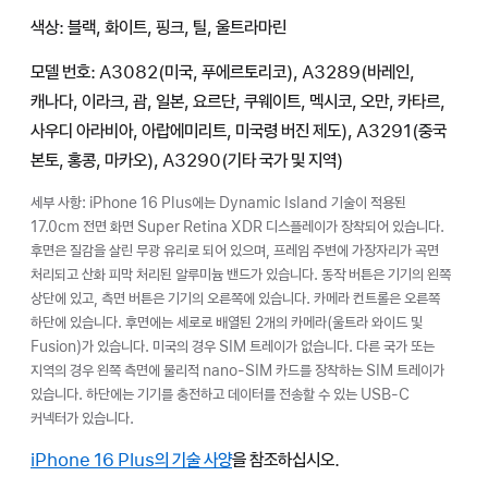
색상: 블랙, 화이트, 핑크, 틸, 울트라마린
모델 번호: A3082(미국, 푸에르토리코), A3289(바레인,
캐나다, 이라크, 괌, 일본, 요르단, 쿠웨이트, 멕시코, 오만, 카타르,
사우디 아라비아, 아랍에미리트, 미국령 버진 제도), A3291(중국
본토, 홍콩, 마카오), A3290(기타 국가 및 지역)
세부 사항: iPhone 16 Plus에는 Dynamic Island 기술이 적용된
17.0cm 전면 화면 Super Retina XDR 디스플레이가 장착되어 있습니다.
후면은 질감을 살린 무광 유리로 되어 있으며, 프레임 주변에 가장자리가 곡면
처리되고 산화 피막 처리된 알루미늄 밴드가 있습니다. 동작 버튼은 기기의 왼쪽
상단에 있고, 측면 버튼은 기기의 오른쪽에 있습니다. 카메라 컨트롤은 오른쪽
하단에 있습니다. 후면에는 세로로 배열된 2개의 카메라(울트라 와이드 및
Fusion)가 있습니다. 미국의 경우 SIM 트레이가 없습니다. 다른 국가 또는
지역의 경우 왼쪽 측면에 물리적 nano-SIM 카드를 장착하는 SIM 트레이가
있습니다. 하단에는 기기를 충전하고 데이터를 전송할 수 있는 USB-C
커넥터가 있습니다.
iPhone 16 Plus의 기술 사양
을 참조하십시오.