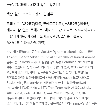
용량: 256GB, 512GB, 1TB, 2TB
색상: 실버, 코스믹 오렌지, 딥 블루
모델 번호: A3257(미국, 푸에르토리코), A3525(바레인,
캐나다, 괌, 일본, 쿠웨이트, 멕시코, 오만, 카타르, 사우디 아라비아,
아랍에미리트, 미국령 버진 제도), A3527(중국 본토),
A3526(기타 국가 및 지역)
세부 사항: iPhone 17 Pro Max에는 Dynamic Island 기술이 적용된
17.4cm 전면 화면 Super Retina XDR 디스플레이가 장착되어 있습니다.
알루미늄 unibody 디자인에 질감을 살린 무광 Ceramic Shield 후면을
갖추고 있습니다. 동작 버튼은 기기의 왼쪽 상단에 있고, 측면 버튼은 기기의
오른쪽에 있습니다. 카메라 컨트롤은 오른쪽 하단에 있습니다. 후면에는
양쪽으로 이어진 확장형 플래토에 3개의 카메라(Fusion 울트라 와이드,
Fusion 메인, Fusion 망원)가 배치되어 있습니다. 확장형 플래토의
오른쪽에는 LiDAR 스캐너와 LED True Tone 플래시가 있습니다. 미국,
푸에르토리코, 바레인, 캐나다, 괌, 일본, 쿠웨이트, 멕시코, 오만, 카타르,
사우디 아라비아, 아랍에미리트, 미국령 버진 제도의 경우 SIM 트레이가
없습니다. 다른 국가 또는 지역의 경우 왼쪽 측면에 물리적 nano-SIM 카드를