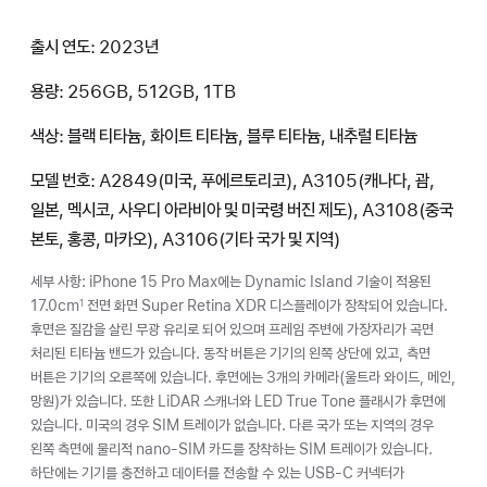
출시 연도: 2023년
용량: 256GB, 512GB, 1TB
색상: 블랙 티타늄, 화이트 티타늄, 블루 티타늄, 내추럴 티타늄
모델 번호: A2849(미국, 푸에르토리코), A3105(캐나다, 괌,
일본, 멕시코, 사우디 아라비아 및 미국령 버진 제도), A3108(중국
본토, 홍콩, 마카오), A3106(기타 국가 및 지역)
세부 사항: iPhone 15 Pro Max에는 Dynamic Island 기술이 적용된
17.0cm
전면 화면 Super Retina XDR 디스플레이가 장착되어 있습니다.
1
후면은 질감을 살린 무광 유리로 되어 있으며 프레임 주변에 가장자리가 곡면
처리된 티타늄 밴드가 있습니다. 동작 버튼은 기기의 왼쪽 상단에 있고, 측면
버튼은 기기의 오른쪽에 있습니다. 후면에는 3개의 카메라(울트라 와이드, 메인,
망원)가 있습니다. 또한 LiDAR 스캐너와 LED True Tone 플래시가 후면에
있습니다. 미국의 경우 SIM 트레이가 없습니다. 다른 국가 또는 지역의 경우
왼쪽 측면에 물리적 nano-SIM 카드를 장착하는 SIM 트레이가 있습니다.
하단에는 기기를 충전하고 데이터를 전송할 수 있는 USB-C 커넥터가