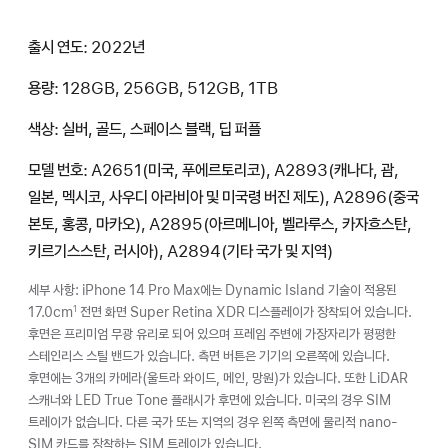
출시 연도: 2022년
용량: 128GB, 256GB, 512GB, 1TB
색상: 실버, 골드, 스페이스 블랙, 딥 퍼플
모델 번호: A2651(미국, 푸에르토리코), A2893(캐나다, 괌,
일본, 멕시코, 사우디 아라비아 및 미국령 버진 제도), A2896(중국
본토, 홍콩, 마카오), A2895(아르메니아, 벨라루스, 카자흐스탄,
키르기스스탄, 러시아), A2894(기타 국가 및 지역)
세부 사항: iPhone 14 Pro Max에는 Dynamic Island 기술이 적용된
17.0cm
전면 화면 Super Retina XDR 디스플레이가 장착되어 있습니다.
1
후면은 프리미엄 무광 유리로 되어 있으며 프레임 주변에 가장자리가 평평한
스테인리스 스틸 밴드가 있습니다. 측면 버튼은 기기의 오른쪽에 있습니다.
후면에는 3개의 카메라(울트라 와이드, 메인, 망원)가 있습니다. 또한 LiDAR
스캐너와 LED True Tone 플래시가 후면에 있습니다. 미국의 경우 SIM
트레이가 없습니다. 다른 국가 또는 지역의 경우 왼쪽 측면에 물리적 nano-
SIM 카드를 장착하는 SIM 트레이가 있습니다.