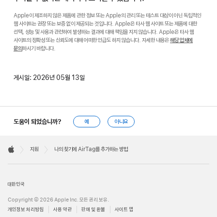
Apple이 제조하지 않은 제품에 관한 정보 또는 Apple의 관리 또는 테스트 대상이 아닌 독립적인
웹 사이트는 권장 또는 보증 없이 제공되는 것입니다. Apple은 타사 웹 사이트 또는 제품에 대한
선택, 성능 및 사용과 관련하여 발생하는 결과에 대해 책임을 지지 않습니다. Apple은 타사 웹
사이트의 정확성 또는 신뢰도에 대해 어떠한 언급도 하지 않습니다. 자세한 내용은
해당 업체에
문의
하시기 바랍니다.
게시일:
2026년 05월 13일
도움이 되었습니까?
예
아니요
Apple
Footer

지원
나의 찾기에 AirTag를 추가하는 방법
Apple
대한민국
Copyright © 2026 Apple Inc. 모든 권리 보유.
개인정보 처리방침
사용 약관
판매 및 환불
사이트 맵