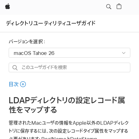
Apple
ディレクトリユーティリティユーザガイド
バージョンを選択：
こ
の
ユ
目次
ー
LDAPディレクトリの設定レコード属
ザ
ガ
性をマップする
イ
管理されたMacユーザの情報をApple以外のLDAPディレク
ド
トリに保存するには、次の設定レコードタイプ属性をマップする
を