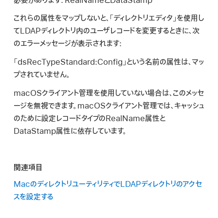
必要があります: RealNameとDataStamp
検
索
これらの属性をマップしないと、「ディレクトリエディタ」を使用し
てLDAPディレクトリ内のユーザレコードを変更するときに、次
のエラーメッセージが表示されます:
「dsRecTypeStandard:Config」という名前の属性は、マッ
プされていません。
macOSクライアント管理を使用していない場合は、このメッセ
ージを無視できます。macOSクライアント管理では、キャッシュ
のために設定レコードタイプのRealName属性と
DataStamp属性に依存しています。
関連項目
MacのディレクトリユーティリティでLDAPディレクトリのアクセ
スを設定する