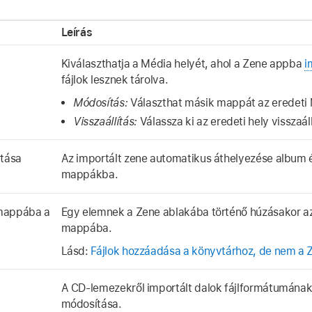
Leírás
Kiválaszthatja a Média helyét, ahol a Zene appba
i
fájlok lesznek tárolva.
Módosítás:
Választhat másik mappát az eredeti 
Visszaállítás:
Válassza ki az eredeti hely visszaál
tása
Az importált zene automatikus áthelyezése album é
mappákba.
 mappába a
Egy elemnek a Zene ablakába történő húzásakor a
mappába.
Lásd:
Fájlok hozzáadása a könyvtárhoz, de nem a
A CD-lemezekről importált dalok fájlformátumának
módosítása.