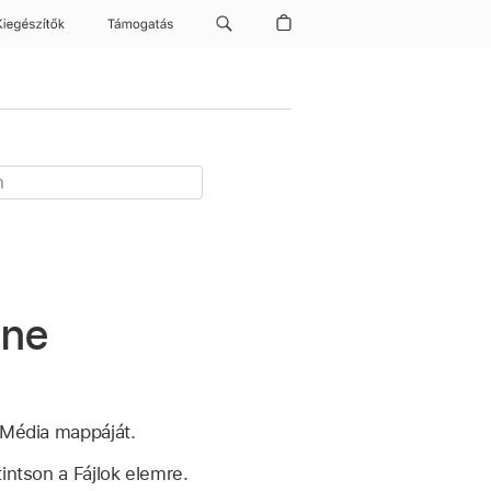
Kiegészítők
Támogatás
ene
a Média mappáját.
intson a Fájlok elemre.