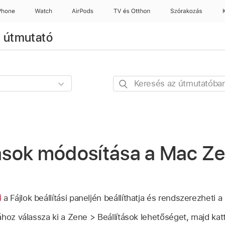
Phone
Watch
AirPods
TV és Otthon
Szórakozás
i útmutató
Keresés
az
útmutatóban
tások módosítása a Mac Z
a Fájlok beállítási paneljén beállíthatja és rendszerezheti 
hoz válassza ki a Zene > Beállítások lehetőséget, majd katt