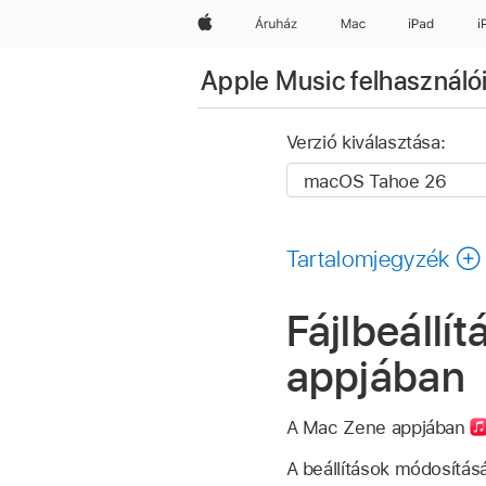
Apple
Áruház
Mac
iPad
i
Apple Music felhasználó
Verzió kiválasztása:
Tartalomjegyzék
Fájlbeállí
appjában
A Mac Zene appjában
A beállítások módosításá