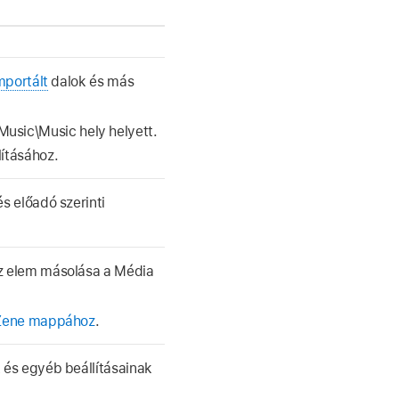
mportált
dalok és más
Music\Music hely helyett.
lításához.
s előadó szerinti
z elem másolása a Média
 Zene mappához
.
 és egyéb beállításainak