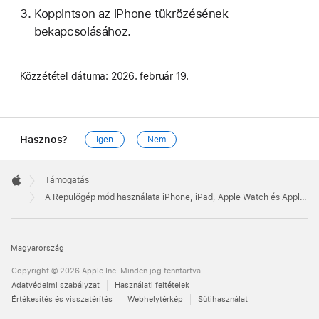
Koppintson az iPhone tükrözésének
bekapcsolásához.
Közzététel dátuma:
2026. február 19.
Hasznos?
Igen
Nem
Apple
Footer

Támogatás
Apple
A Repülőgép mód használata iPhone, iPad, Apple Watch és Apple Vision Pro készüléken
Magyarország
Copyright © 2026 Apple Inc. Minden jog fenntartva.
Adatvédelmi szabályzat
Használati feltételek
Értékesítés és visszatérítés
Webhelytérkép
Sütihasználat