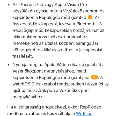
Az iPhone, iPad vagy Apple Vision Pro
készülékén nyissa meg a Vezérlőközpontot, és
koppintson a
Repülőgép mód gombra
. Az
összes rádió kikapcsol, kivéve a Bluetootht. A
Repülőgép mód bekapcsolása hozzájárulhat az
akkumulátor hosszabb élettartamához,
mérsékelheti az utazás közbeni barangolási
költségeket, és kikényszerítheti a jelkapcsolat
frissítését.
Nyomja meg az Apple Watch oldalsó gombját a
Vezérlőközpont megnyitásához, majd
koppintson a
Repülőgép mód gombjára
. A
watchOS 9 és korábbi rendszereken húzza fel az
ujját az óraszámlapon a Vezérlőközpont
megnyitásához.
Ha a légitársaság engedélyezi, akkor Repülőgép
módban továbbra is használhatja a
Wi-Fi és