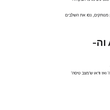
שירים עדיין מנותקים, נסו את השלבים
מנסים שוב לחבר את ה-Apple Watch וה-
' ואז ודאו ש'מצב טיסה'