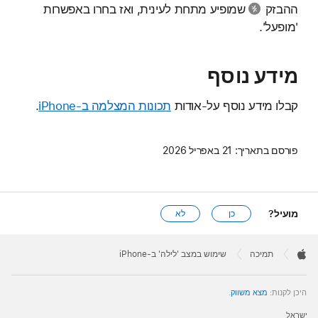
ההבזק
שמופיע מתחת לעינית, ואז בחרו באפשרות
'מופעל'.
מידע נוסף
קבלו מידע נוסף על-אודות
תכונות המצלמה ב-iPhone
.
פורסם בתאריך:
21 באפריל 2026
מועיל?
כן
לא
Apple
Footer

תמיכה
שימוש במצב 'לילה' ב-iPhone
Apple
היכן לקנות:
מצא משווק
.
ישראל