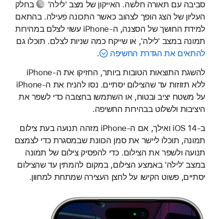
סביבה עם תאורה חלשה. האייקון של
מצב 'לילה'
בחלק
העליון של הצג הופך לצהוב כאשר התכונה פעילה. בהתאם
למידת החושך של הסצנה, ה-iPhone עשוי לצלם במהירות
תמונה במצב 'לילה', או שייקח כמה שניות לצלם. תוכלו גם
להתאים את הגדרת החשיפה
.
להשגת התוצאות הטובות ביותר, החזיקו את ה-iPhone
ללא תזוזות עד שהצילום יסתיים. נסו להניח את ה-iPhone
על משטח יציב ובטוח, או השתמשו בחצובה כדי לשפר את
היציבות ולשלוט בבהירות החשיפה.
ב‑iOS 14 ואילך, אם ה‑iPhone מזהה תנועה בעת צילום
תמונה, תוכלו ליישר את סמן הכוונת שבמסגרת כדי לצמצם
תנועה ולשפר את הצילום. כדי להפסיק צילום של תמונה
במצב 'לילה' באמצע הצילום, במקום להמתין עד שהצילום
יסתיים, פשוט הקישו על לחצן העצירה שמתחת למחוון.