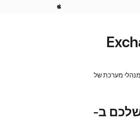
Apple
כשיר ה-Exchange
-iPhone, ב-iPad או ב-iPod touch, ייתכן שמנהלי מערכת של
 את מזהה מכשיר ה-Exchange שלכם ב-