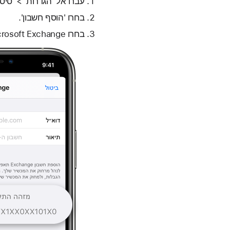
עברו אל 'הגדרות' > 'סיס
בחרו 'הוסף חשבון'.
בחרו Microsoft Exchange מהרשימה. מזהה מכשיר ה-Exchange נמצא בתחתית המסך.