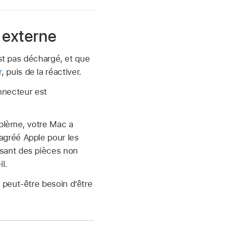
 externe
’est pas déchargé, et que
r
, puis de la réactiver.
nnecteur est
oblème, votre Mac a
agréé Apple pour les
isant des pièces non
l.
a peut-être besoin d’être