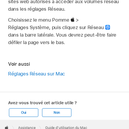
sites web autorisés à accéder aux volumes réseau
dans les réglages Réseau.
Choisissez le menu Pomme
>
Réglages Système, puis cliquez sur Réseau
dans la barre latérale. Vous devrez peut-être faire
défiler la page vers le bas.
Voir aussi
Réglages Réseau sur Mac
Avez-vous trouvé cet article utile ?
Oui
Non
Apple
Footer

Assistance
Guide d’utilisation du Mac