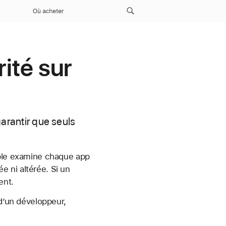
Où acheter
ité sur
rantir que seuls
pple examine chaque app
ée ni altérée. Si un
ent.
 d’un développeur,