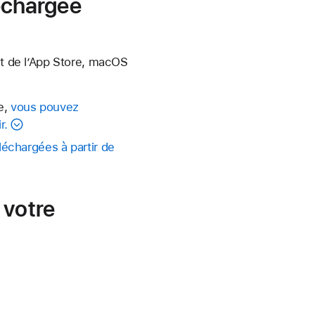
léchargée
nt de l’App Store, macOS
e,
vous pouvez
r.
léchargées à partir de
 votre