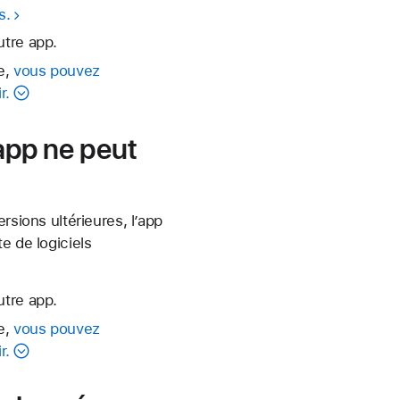
s.
utre app.
e,
vous pouvez
r.
’app ne peut
rsions ultérieures, l’app
e de logiciels
utre app.
e,
vous pouvez
r.