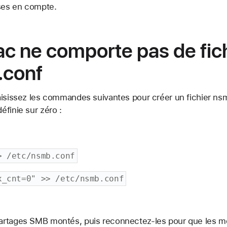
ises en compte.
ac ne comporte pas de fic
.conf
aisissez les commandes suivantes pour créer un fichier nsm
finie sur zéro :
> /etc/nsmb.conf
x_cnt=0" >> /etc/nsmb.conf
rtages SMB montés, puis reconnectez-les pour que les mo