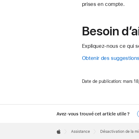
prises en compte.
Besoin d’a
Expliquez-nous ce qui se
Obtenir des suggestion
Date de publication:
mars 18
Avez-vous trouvé cet article utile ?
Apple
Footer

Assistance
Désactivation de la m
Apple