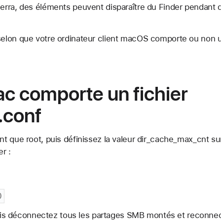
rra, des éléments peuvent disparaître du Finder pendant q
lon que votre ordinateur client macOS comporte ou non u
ac comporte un fichier
.conf
 que root, puis définissez la valeur dir_cache_max_cnt sur
er :
0
 puis déconnectez tous les partages SMB montés et reconnec