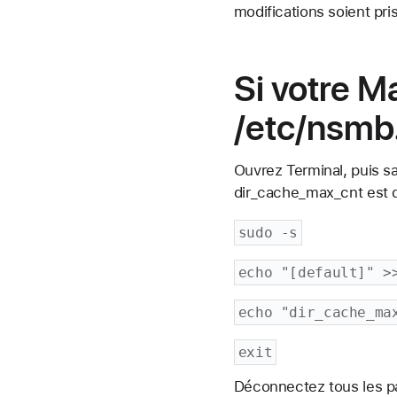
modifications soient pr
Si votre M
/etc/nsmb
Ouvrez Terminal, puis s
dir_cache_max_cnt est dé
sudo -s
echo "[default]" >
echo "dir_cache_ma
exit
Déconnectez tous les pa