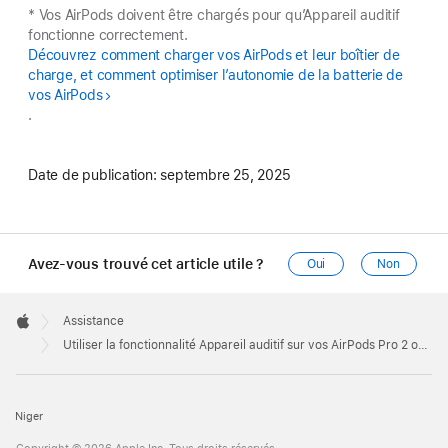
* Vos AirPods doivent être chargés pour qu’Appareil auditif
fonctionne correctement.
Découvrez comment charger vos AirPods et leur boîtier de
charge, et comment optimiser l’autonomie de la batterie de
vos AirPods
.
Date de publication:
septembre 25, 2025
Avez-vous trouvé cet article utile ?
Oui
Non
Apple
Footer

Assistance
Apple
Utiliser la fonctionnalité Appareil auditif sur vos AirPods Pro 2 ou AirPods Pro 3
Niger