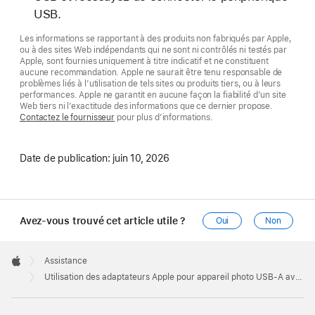
USB.
Les informations se rapportant à des produits non fabriqués par Apple,
ou à des sites Web indépendants qui ne sont ni contrôlés ni testés par
Apple, sont fournies uniquement à titre indicatif et ne constituent
aucune recommandation. Apple ne saurait être tenu responsable de
problèmes liés à l’utilisation de tels sites ou produits tiers, ou à leurs
performances. Apple ne garantit en aucune façon la fiabilité d’un site
Web tiers ni l’exactitude des informations que ce dernier propose.
Contactez le fournisseur
pour plus d’informations.
Date de publication:
juin 10, 2026
Avez-vous trouvé cet article utile ?
Oui
Non
Apple
Footer

Assistance
Apple
Utilisation des adaptateurs Apple pour appareil photo USB-A avec des périphériques USB-A