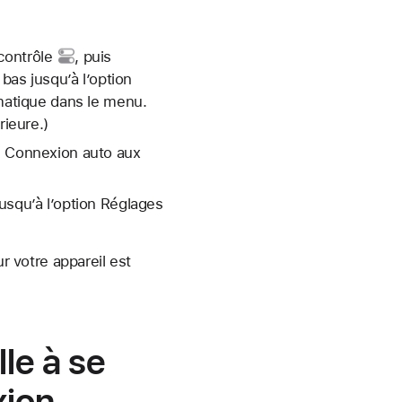
contrôle
, puis
 bas jusqu’à l’option
matique dans le menu.
ieure.)
is Connexion auto aux
jusqu’à l’option Réglages
r votre appareil est
le à se
xion