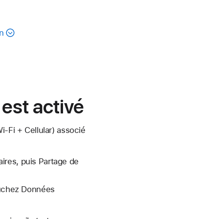
on
 est activé
i-Fi + Cellular) associé
ires, puis Partage de
touchez Données