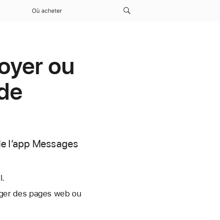
Où acheter
oyer ou
 de
 de l’app Messages
l.
rger des pages web ou