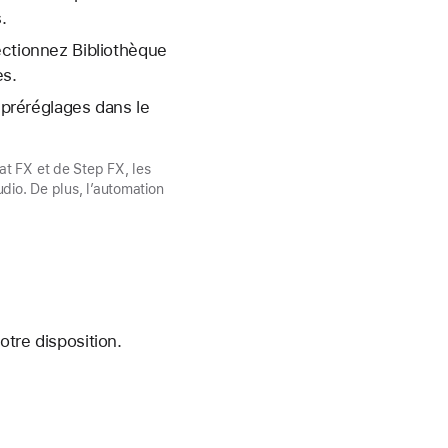
.
ectionnez Bibliothèque
es.
préréglages dans le
at FX et de Step FX, les
io. De plus, l’automation
tre disposition.