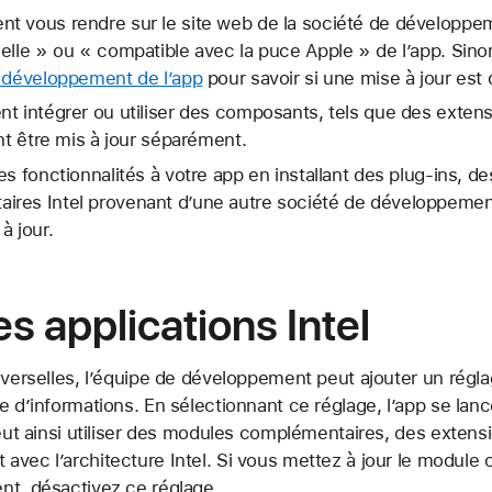
t vous rendre sur le site web de la société de développe
elle » ou « compatible avec la puce Apple » de l’app. Sin
e développement de l’app
pour savoir si une mise à jour est
nt intégrer ou utiliser des composants, tels que des exte
ent être mis à jour séparément.
es fonctionnalités à votre app en installant des plug-ins, d
res Intel provenant d’une autre société de développemen
à jour.
les applications Intel
iverselles, l’équipe de développement peut ajouter un régl
e d’informations. En sélectionnant ce réglage, l’app se lanc
peut ainsi utiliser des modules complémentaires, des extens
avec l’architecture Intel. Si vous mettez à jour le module
nt, désactivez ce réglage.