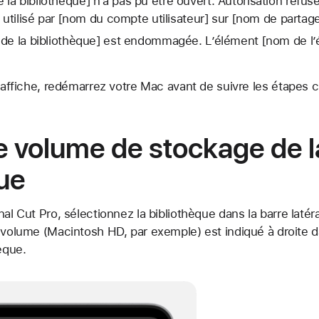
a bibliothèque] n’a pas pu être ouvert. Autorisation refus
à utilisé par [nom du compte utilisateur] sur [nom de partag
 de la bibliothèque] est endommagée. L’élément [nom de l’é
s’affiche, redémarrez votre Mac avant de suivre les étapes 
 le volume de stockage de l
ue
nal Cut Pro, sélectionnez la bibliothèque dans la barre latér
u volume (Macintosh HD, par exemple) est indiqué à droite d
èque.