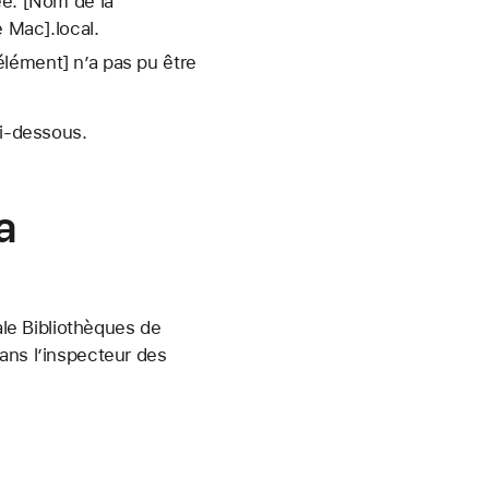
ée. [Nom de la
e Mac].local.
lément] n’a pas pu être
ci-dessous.
a
ale Bibliothèques de
ans l’inspecteur des