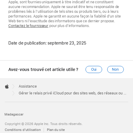
Apple, sont fournies uniquement à titre indicatif et ne constituent
aucune recommandation. Apple ne saurait être tenu responsable de
problèmes liés à l’utilisation de tels sites ou produits tiers, ou à leurs
performances. Apple ne garantit en aucune façon la fiabilité d’un site
Web tiers ni l’exactitude des informations que ce dernier propose.
Contactez le fournisseur
pour plus d’informations.
Date de publication:
septembre 23, 2025
Avez-vous trouvé cet article utile ?
Oui
Non
Apple
Footer

Assistance
Apple
Gérer le relais privé iCloud pour des sites web, des réseaux ou des réglages système spécifiques
Madagascar
Copyright © 2026 Apple Inc. Tous droits réservés.
Conditions d’utilisation
Plan du site