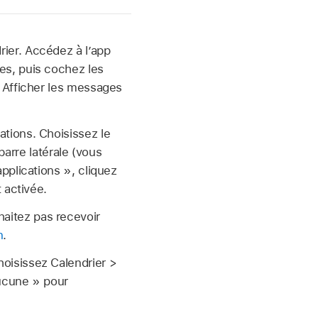
rier. Accédez à l’app
tes, puis cochez les
« Afficher les messages
ations. Choisissez le
barre latérale (vous
applications », cliquez
 activée.
aitez pas recevoir
n
.
hoisissez Calendrier >
aucune » pour