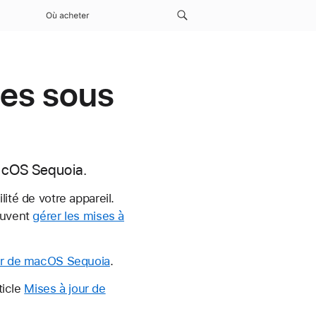
Où acheter
ses sous
macOS Sequoia.
ité de votre appareil.
peuvent
gérer les mises à
ur de macOS Sequoia
.
ticle
Mises à jour de