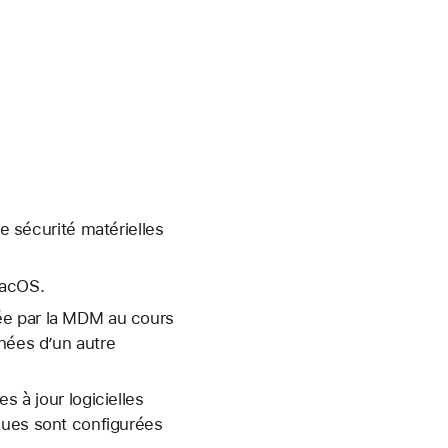
de sécurité matérielles
macOS.
ée par la MDM au cours
nnées d’un autre
s à jour logicielles
ques sont configurées