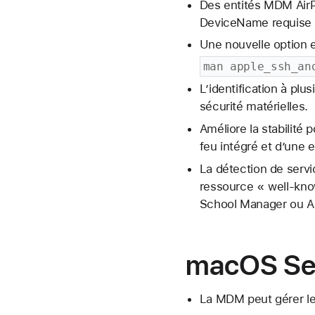
Des entités MDM AirPl
DeviceName requise po
Une nouvelle option e
man apple_ssh_an
L’identification à plu
sécurité matérielles.
Améliore la stabilité 
feu intégré et d’une 
La détection de serv
ressource « well-know
School Manager ou A
macOS Seq
La MDM peut gérer les