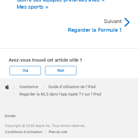
Mes sports »
Suivant
Regarder la Formule 1
Avez-vous trouvé cet article utile ?
Oui
Non
Apple
Footer

Assistance
Guide d’utilisation de l’iPad
Apple
Regarder la MLS dans l’app Apple TV sur l’iPad
Guinée
Copyright © 2026 Apple Inc. Tous droits réservés.
Conditions d’utilisation
Plan du site