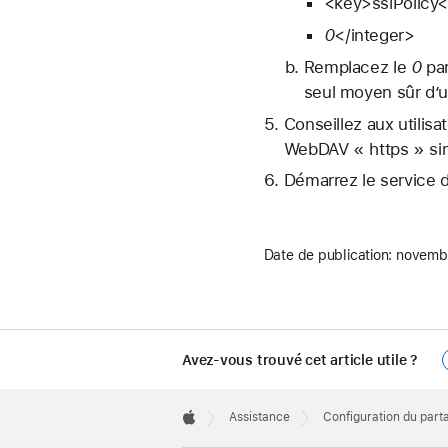
<key>sslPolicy
0
</integer>
Remplacez le
0
par
seul moyen sûr d’ut
Conseillez aux utilisa
WebDAV « https » sim
Démarrez le service de
Date de publication:
novembr
Avez-vous trouvé cet article utile ?
Apple
Footer

Assistance
Configuration du part
Apple