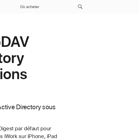
Où acheter
ebDAV
tory
sions
tive Directory sous
Digest par défaut pour
ns iWork sur iPhone, iPad