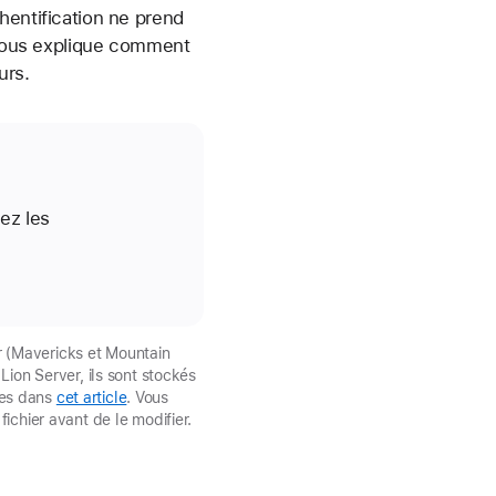
hentification ne prend
e vous explique comment
urs.
ez les
er (Mavericks et Mountain
ion Server, ils sont stockés
uées dans
cet article
. Vous
ichier avant de le modifier.