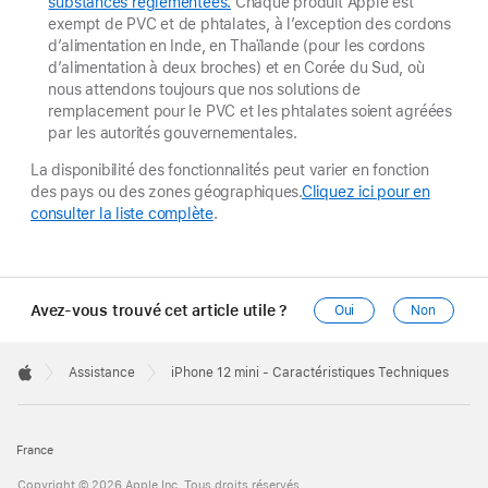
substances réglementées.
Chaque produit Apple est
exempt de PVC et de phtalates, à l’exception des cordons
d’alimentation en Inde, en Thaïlande (pour les cordons
d’alimentation à deux broches) et en Corée du Sud, où
nous attendons toujours que nos solutions de
remplacement pour le PVC et les phtalates soient agréées
par les autorités gouvernementales.
La disponibilité des fonctionnalités peut varier en fonction
des pays ou des zones géographiques.
Cliquez ici pour en
consulter la liste complète
.
Avez-vous trouvé cet article utile ?
Oui
Non
Apple
Footer

Assistance
iPhone 12 mini - Caractéristiques Techniques
Apple
France
Copyright © 2026 Apple Inc. Tous droits réservés.