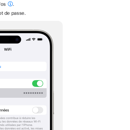
fos
.
t de passe.