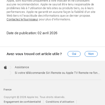
Apple, sont fournies uniquement à titre indicatif et ne constituent
aucune recommandation. Apple ne saurait être tenu responsable de
problèmes liés à l’utilisation de tels sites ou produits tiers, ou à leurs
performances. Apple ne garantit en aucune façon la fiabilité d’un site
Web tiers ni l’exactitude des informations que ce dernier propose.
Contactez le fournisseur
pour plus d’informations.
Date de publication:
02 avril 2026
Avez-vous trouvé cet article utile ?
Oui
Non
Apple
Footer

Assistance
Apple
Si votre télécommande Siri Remote ou Apple TV Remote ne fonctionne pas
France
Copyright © 2026 Apple Inc. Tous droits réservés.
Engagement de confidentialité
Conditions d’utilisation