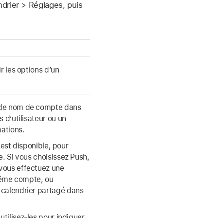
drier > Réglages, puis
r les options d’un
t de nom de compte dans
 d’utilisateur ou un
ations.
l est disponible, pour
e. Si vous choisissez Push,
vous effectuez une
 même compte, ou
 calendrier partagé dans
utilisez-les pour indiquer