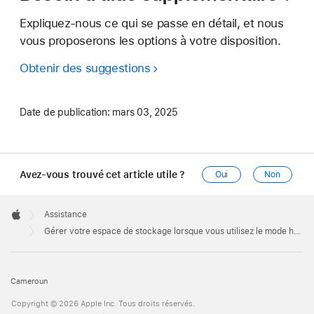
Expliquez-nous ce qui se passe en détail, et nous
vous proposerons les options à votre disposition.
Obtenir des suggestions
Date de publication:
mars 03, 2025
Avez-vous trouvé cet article utile ?
Oui
Non
Apple
Footer

Assistance
Apple
Gérer votre espace de stockage lorsque vous utilisez le mode hors ligne dans l’app News
Cameroun
Copyright © 2026 Apple Inc. Tous droits réservés.