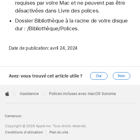
requises par votre Mac et ne peuvent pas être
désactivées dans Livre des polices.
Dossier Bibliothèque à la racine de votre disque
dur : /Bibliothèque/Polices.
Date de publication:
avril 24, 2024
Avez-vous trouvé cet article utile ?
Oui
Non
Apple
Footer

Assistance
Polices incluses avec macOS Sonoma
Apple
Cameroun
Copyright © 2026 Apple Inc. Tous droits réservés.
Conditions d’utilisation
Plan du site