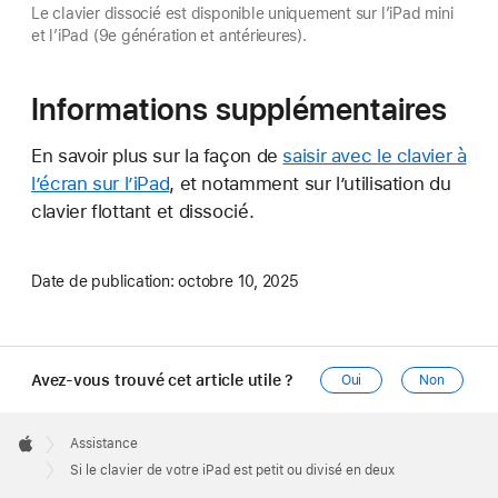
Le clavier dissocié est disponible uniquement sur l’iPad mini
et l’iPad (9e génération et antérieures).
Informations supplémentaires
En savoir plus sur la façon de
saisir avec le clavier à
l’écran sur l’iPad
, et notamment sur l’utilisation du
clavier flottant et dissocié.
Date de publication:
octobre 10, 2025
Avez-vous trouvé cet article utile ?
Oui
Non
Apple
Footer

Assistance
Apple
Si le clavier de votre iPad est petit ou divisé en deux