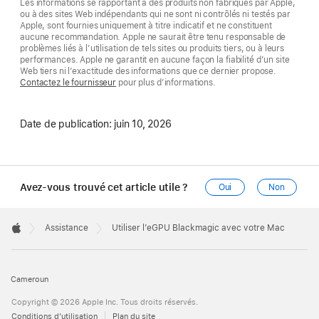
Les informations se rapportant à des produits non fabriqués par Apple,
ou à des sites Web indépendants qui ne sont ni contrôlés ni testés par
Apple, sont fournies uniquement à titre indicatif et ne constituent
aucune recommandation. Apple ne saurait être tenu responsable de
problèmes liés à l’utilisation de tels sites ou produits tiers, ou à leurs
performances. Apple ne garantit en aucune façon la fiabilité d’un site
Web tiers ni l’exactitude des informations que ce dernier propose.
Contactez le fournisseur
pour plus d’informations.
Date de publication:
juin 10, 2026
Avez-vous trouvé cet article utile ?
Oui
Non
Apple
Footer

Assistance
Utiliser l’eGPU Blackmagic avec votre Mac
Apple
Cameroun
Copyright © 2026 Apple Inc. Tous droits réservés.
Conditions d’utilisation
Plan du site