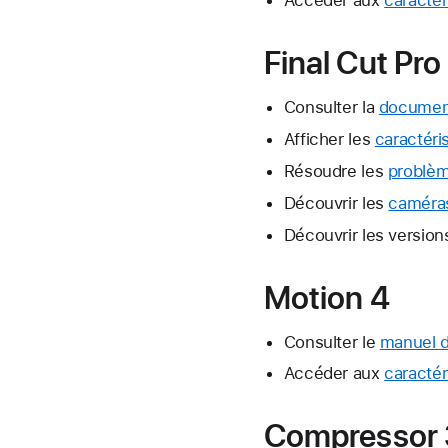
Accéder aux
caractér
Final Cut Pro
Consulter la
document
Afficher les
caractéri
Résoudre les
problème
Découvrir les
caméras
Découvrir les version
Motion 4
Consulter le
manuel de
Accéder aux
caractér
Compressor 