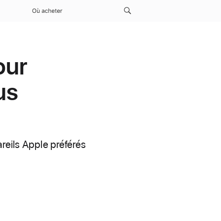
Où acheter
our
us
eils Apple préférés