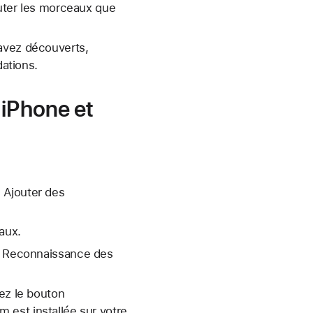
outer les morceaux que
 avez découverts,
ations.
 iPhone et
n Ajouter des
aux.
on Reconnaissance des
nez le bouton
 est installée sur votre