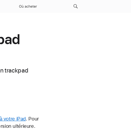
Où acheter
kpad
un trackpad
à votre iPad
. Pour
sion ultérieure.