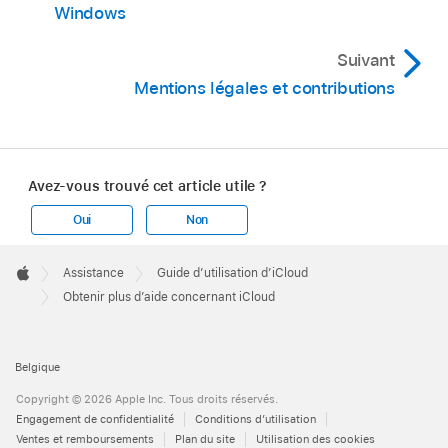
Windows
Suivant
Mentions légales et contributions
Avez-vous trouvé cet article utile ?
Oui
Non
Apple
Footer

Assistance
Guide d’utilisation d’iCloud
Apple
Obtenir plus d’aide concernant iCloud
Belgique
Copyright © 2026 Apple Inc. Tous droits réservés.
Engagement de confidentialité
Conditions d’utilisation
Ventes et remboursements
Plan du site
Utilisation des cookies