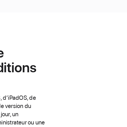
e
itions
S, d’iPadOS, de
le version du
jour, un
inistrateur ou une