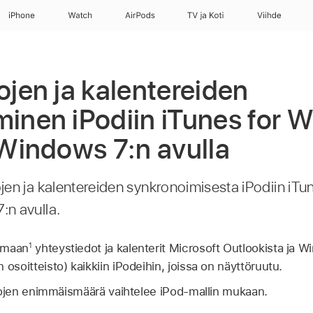
iPhone
Watch
AirPods
TV ja Koti
Viihde
ojen ja kalentereiden
minen iPodiin iTunes for 
 Windows 7:n avulla
ojen ja kalentereiden synkronoimisesta iPodiin iT
:n avulla.
imaan
yhteystiedot ja kalenterit Microsoft Outlookista ja W
1
osoitteisto) kaikkiin iPodeihin, joissa on näyttöruutu.
tojen enimmäismäärä vaihtelee iPod-mallin mukaan.