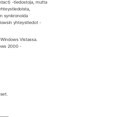
tact) -tiedostoja, mutta
yhteystiedoista,
aan synkronoida
dowsin yhteystiedot -
n Windows Vistassa.
dows 2000 -
set.