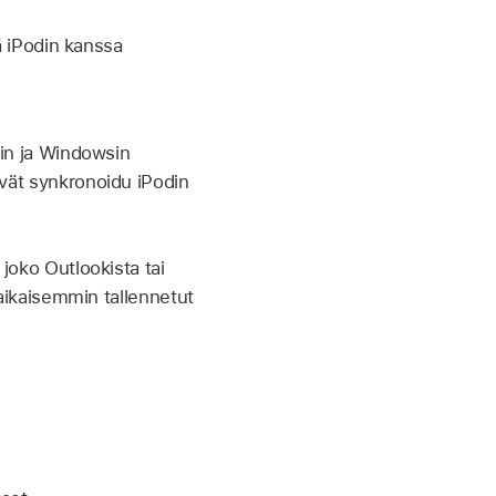
ää iPodin kanssa
in ja Windowsin
vät synkronoidu iPodin
joko Outlookista tai
aikaisemmin tallennetut