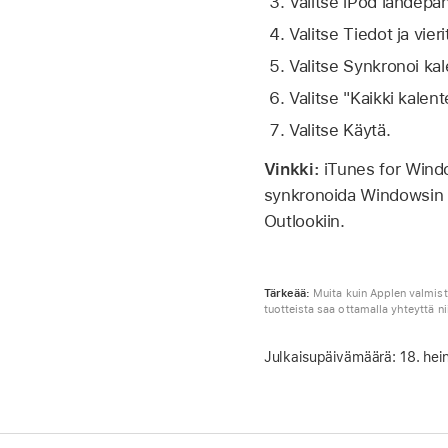
Valitse iPod lähdep
Valitse Tiedot ja vieri
Valitse Synkronoi kal
Valitse "Kaikki kalent
Valitse Käytä.
Vinkki:
iTunes for Windo
synkronoida Windowsin ka
Outlookiin.
Tärkeää
:
Muita kuin Applen valmista
tuotteista saa ottamalla yhteyttä ni
Julkaisupäivämäärä:
18. hei