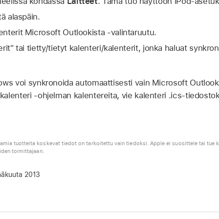
aneelissa kohdassa
Laitteet
. Tämä tuo näyttöön iPod-asetuk
tä alaspäin.
enterit Microsoft Outlookista -valintaruutu.
erit" tai tietty/tietyt kalenteri/kalenterit, jonka haluat synkro
ws voi synkronoida automaattisesti vain Microsoft Outlook
lenteri -ohjelman kalentereita, vie kalenteri .ics-tiedostoks
mia tuotteita koskevat tiedot on tarkoitettu vain tiedoksi. Apple ei suosittele tai tue ky
iden toimittajaan.
näkuuta 2013