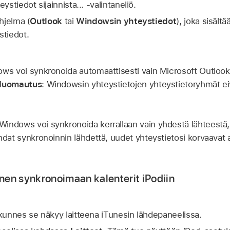
ystiedot sijainnista... -valintaneliö.
ohjelma (
Outlook
tai
Windowsin yhteystiedot
), joka sisält
stiedot.
ws voi synkronoida automaattisesti vain Microsoft Outlook
Huomautus
: Windowsin yhteystietojen yhteystietoryhmät ei
Windows voi synkronoida kerrallaan vain yhdestä lähteestä, 
hdat synkronoinnin lähdettä, uudet yhteystietosi korvaavat 
nen synkronoimaan kalenterit iPodiin
 kunnes se näkyy laitteena iTunesin lähdepaneelissa.