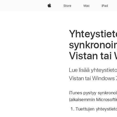
Apple
Store
Mac
iPad
Yhteystiet
synkronoi
Vistan tai
Lue lisää yhteystiet
Vistan tai Windows 7
iTunes pystyy synkrono
(aikaisemmin Microsoftin 
Tuettujen yhteystie