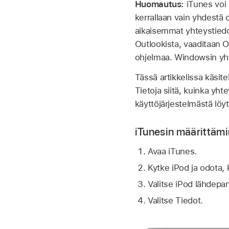
Huomautus:
iTunes voi 
kerrallaan vain yhdestä 
aikaisemmat yhteystiedot
Outlookista, vaaditaan 
ohjelmaa. Windowsin yh
Tässä artikkelissa käsit
Tietoja siitä, kuinka y
käyttöjärjestelmästä löy
iTunesin määrittämi
Avaa iTunes.
Kytke iPod ja odota,
Valitse iPod lähdep
Valitse Tiedot.