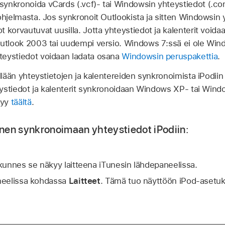
synkronoida vCards (.vcf)- tai Windowsin yhteystiedot (.con
ohjelmasta. Jos synkronoit Outlookista ja sitten Windowsin 
 korvautuvat uusilla. Jotta yhteystiedot ja kalenterit void
Outlook 2003 tai uudempi versio. Windows 7:ssä ei ole Win
teystiedot voidaan ladata osana
Windowsin peruspakettia
.
ellään yhteystietojen ja kalentereiden synkronoimista iPodii
hteystiedot ja kalenterit synkronoidaan Windows XP- tai Win
tyy
täältä
.
nen synkronoimaan yhteystiedot iPodiin:
 kunnes se näkyy laitteena iTunesin lähdepaneelissa.
aneelissa kohdassa
Laitteet
. Tämä tuo näyttöön iPod-asetuk