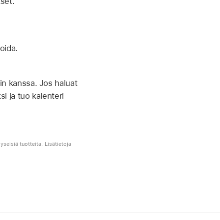
set.
noida.
in kanssa. Jos haluat
i ja tuo kalenteri
seisiä tuotteita. Lisätietoja