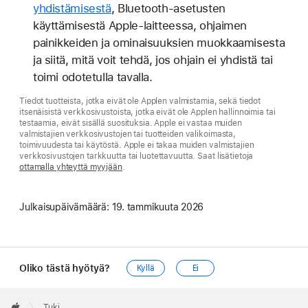
yhdistämisestä
, Bluetooth-asetusten
käyttämisestä Apple-laitteessa, ohjaimen
painikkeiden ja ominaisuuksien muokkaamisesta
ja siitä, mitä voit tehdä, jos ohjain ei yhdistä tai
toimi odotetulla tavalla.
Tiedot tuotteista, jotka eivät ole Applen valmistamia, sekä tiedot
itsenäisistä verkkosivustoista, jotka eivät ole Applen hallinnoimia tai
testaamia, eivät sisällä suosituksia. Apple ei vastaa muiden
valmistajien verkkosivustojen tai tuotteiden valikoimasta,
toimivuudesta tai käytöstä. Apple ei takaa muiden valmistajien
verkkosivustojen tarkkuutta tai luotettavuutta. Saat lisätietoja
ottamalla yhteyttä myyjään
.
Julkaisupäivämäärä:
19. tammikuuta 2026
Oliko tästä hyötyä?
Kyllä
Ei
Apple
Footer

Tuki