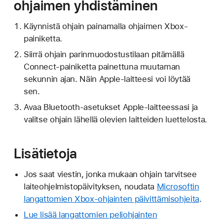
ohjaimen yhdistäminen
Käynnistä ohjain painamalla ohjaimen Xbox-
painiketta.
Siirrä ohjain parinmuodostustilaan pitämällä
Connect-painiketta painettuna muutaman
sekunnin ajan. Näin Apple-laitteesi voi löytää
sen.
Avaa Bluetooth-asetukset Apple-laitteessasi ja
valitse ohjain lähellä olevien laitteiden luettelosta.
Lisätietoja
Jos saat viestin, jonka mukaan ohjain tarvitsee
laiteohjelmistopäivityksen, noudata
Microsoftin
langattomien Xbox-ohjainten päivittämisohjeita
.
Lue lisää langattomien peliohjainten