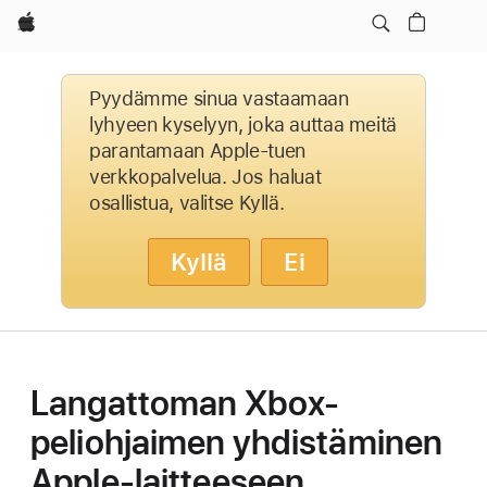
Apple
Pyydämme sinua vastaamaan
lyhyeen kyselyyn, joka auttaa meitä
parantamaan Apple-tuen
verkkopalvelua. Jos haluat
osallistua, valitse Kyllä.
Kyllä
Ei
Langattoman Xbox-
peliohjaimen yhdistäminen
Apple-laitteeseen